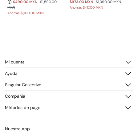
$490.00 MXN
$1,590.00
$973.00 MXN
$1,390.00 MXN
MXN
Ahorras
$417.00 MXN
Ahorras
$1,100.00 MXN
Mi cuenta
Iniciar sesión
Ayuda
Registrarme
Atención al cliente
Singular Collective
Direcciones de envío
Preguntas frecuentes
Historial de pedidos
Descúbrelo
Compañia
Envío
¡Únete!
Cambios, devoluciones y desistimiento
¿Quiénes somos?
Métodos de pago
Promociones vigentes
Prensa
Tarjeta regalo online
Trabaja con nosotros
Concursos y sorteos
Tiendas
Nuestra app