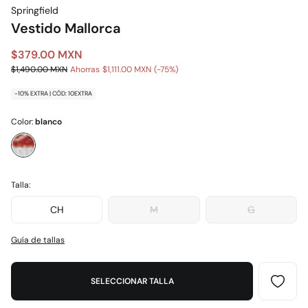
Springfield
Vestido Mallorca
$379.00 MXN
$1,490.00 MXN
Ahorras
$1,111.00 MXN
75
-10% EXTRA | CÓD: 10EXTRA
Color:
blanco
Talla:
CH
M
G
Guía de tallas
SELECCIONAR TALLA