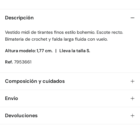
Descripción
Vestido midi de tirantes finos estilo bohemio. Escote recto.
Bimateria de crochet y falda larga fluida con vuelo.
Altura modelo: 1,77 cm. |
Lleva la talla S.
Ref.
7953661
Composición y cuidados
Composición
Envío
75%
viscosa
,
15%
poliéster
,
9%
algodón
,
1%
poliamida
Gratis
Envío a tienda: 2-5 días.
Devoluciones
Cuidados
* Toda la República Mexicana.
Temperatura máxima de lavado 30C
Dispones de
30 días
para realizar tu devolución a través de
Estándar
cualquiera de los siguientes métodos:
Secado delicado en secadora