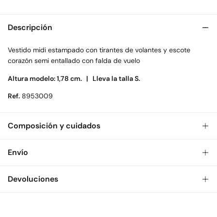
Descripción
Vestido midi estampado con tirantes de volantes y escote
corazón semi entallado con falda de vuelo
Altura modelo: 1,78 cm. |
Lleva la talla S.
Ref.
8953009
Composición y cuidados
Composición
Envío
100%
poliéster
Gratis
Envío a tienda: 2-5 días.
Devoluciones
Cuidados
* Toda la República Mexicana.
Temperatura máxima de lavado 30C. Centrifugado corto
Dispones de
30 días
para realizar tu devolución a través de
Estándar
cualquiera de los siguientes métodos:
Secar tendido