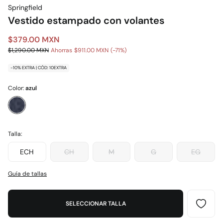
Springfield
Vestido estampado con volantes
$379.00 MXN
$1,290.00 MXN
Ahorras
$911.00 MXN
71
-10% EXTRA | CÓD: 10EXTRA
Color:
azul
Talla:
ECH
CH
M
G
EG
Guía de tallas
SELECCIONAR TALLA