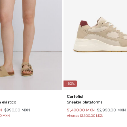
-50%
Cortefiel
n elástico
Sneaker plataforma
N
$990.00 MXN
$1,490.00 MXN
$2,990.00 MXN
00 MXN
Ahorras
$1,500.00 MXN