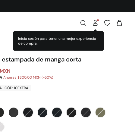
a estampada de manga corta
 MXN
XN
Ahorras
$300.00 MXN
50
A | CÓD: 10EXTRA