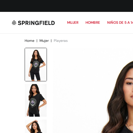
MUJER
HOMBRE
NIÑOS DE 5 A 1
Home
|
Mujer
|
Playeras