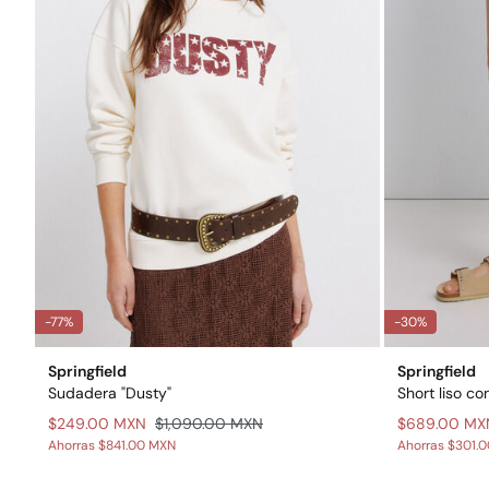
-77%
-30%
Springfield
Springfield
Sudadera "Dusty"
Short liso co
$249.00 MXN
$1,090.00 MXN
$689.00 MX
Ahorras
$841.00 MXN
Ahorras
$301.