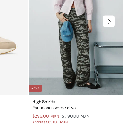
-75%
-71
High Spirits
HI
Pantalones verde olivo
Su
$299.00 MXN
$1,190.00 MXN
$3
Ahorras
$891.00 MXN
Aho