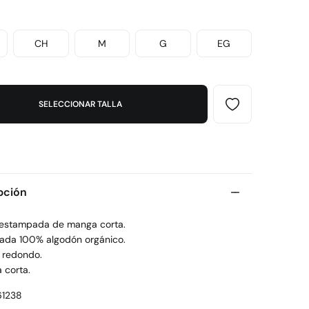
CH
M
G
EG
SELECCIONAR TALLA
pción
 estampada de manga corta.
cada 100% algodón orgánico.
o redondo.
 corta.
1238