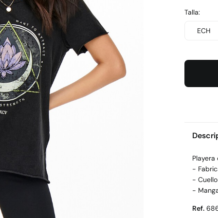
Talla:
ECH
Descri
Playera
- Fabri
- Cuell
- Manga
Ref.
686