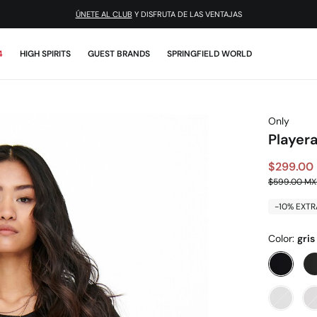
¡DESCARGA LA APP!
4
HIGH SPIRITS
GUEST BRANDS
SPRINGFIELD WORLD
Only
Player
$299.00
$599.00 M
-10% EXTR
Color:
gris