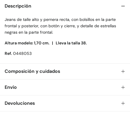
Descripción
Jeans de talle alto y pernera recta, con bolsillos en la parte
frontal y posterior, con botón y cierre, y detalle de estrellas
negras en la parte frontal.
Altura modelo: 1,70 cm. |
Lleva la talla 38.
Ref.
0448053
Composición y cuidados
Composición
Envío
99%
algodón
,
1%
elastano
Gratis
Envío a tienda: 2-5 días.
Devoluciones
Cuidados
* Toda la República Mexicana.
Temperatura máxima de lavado 30C
Dispones de
30 días
para realizar tu devolución a través de
Estándar
cualquiera de los siguientes métodos:
No secar en secadora