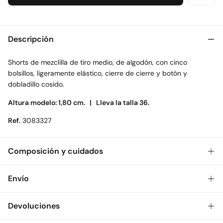
Descripción
Shorts de mezclilla de tiro medio, de algodón, con cinco
bolsillos, ligeramente elástico, cierre de cierre y botón y
dobladillo cosido.
Altura modelo: 1,80 cm. |
Lleva la talla 36.
Ref.
3083327
Composición y cuidados
Composición
Envío
98%
algodón
,
2%
elastano
Gratis
Envío a tienda: 2-5 días.
Devoluciones
Cuidados
* Toda la República Mexicana.