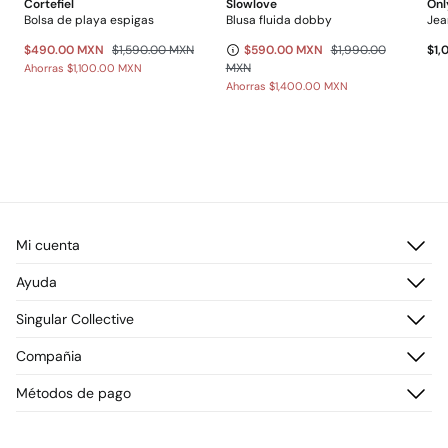
Cortefiel
Slowlove
Onl
Bolsa de playa espigas
Blusa fluida dobby
Jea
$490.00 MXN
$1,590.00 MXN
$590.00 MXN
$1,990.00
$1,
MXN
Ahorras
$1,100.00 MXN
Ahorras
$1,400.00 MXN
Mi cuenta
Iniciar sesión
Ayuda
Registrarme
Atención al cliente
Singular Collective
Direcciones de envío
Preguntas frecuentes
Historial de pedidos
Descúbrelo
Compañia
Envío
¡Únete!
Cambios, devoluciones y desistimiento
¿Quiénes somos?
Métodos de pago
Promociones vigentes
Prensa
Tarjeta regalo online
Trabaja con nosotros