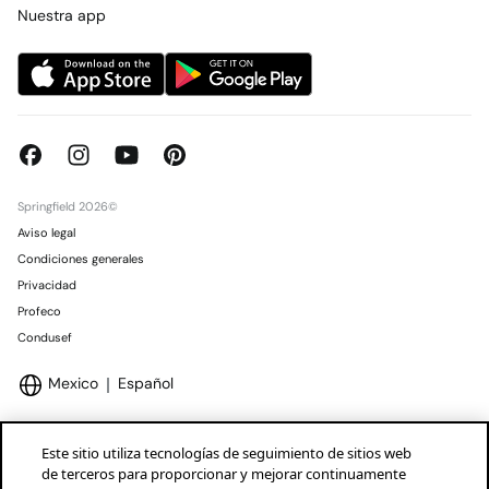
Concursos y sorteos
Tiendas
Nuestra app
Springfield 2026©
Aviso legal
Condiciones generales
Privacidad
Profeco
Condusef
Mexico
Español
Este sitio utiliza tecnologías de seguimiento de sitios web
de terceros para proporcionar y mejorar continuamente