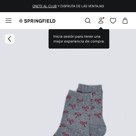
ÚNETE AL CLUB
Y DISFRUTA DE LAS VENTAJAS
Inicia sesión para tener una
mejor experiencia de compra.