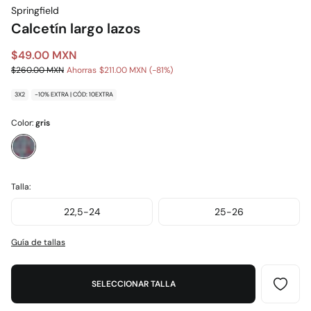
Springfield
Calcetín largo lazos
$49.00 MXN
$260.00 MXN
Ahorras
$211.00 MXN
81
3X2
-10% EXTRA | CÓD: 10EXTRA
Color:
gris
Talla:
22,5-24
25-26
Guía de tallas
SELECCIONAR TALLA