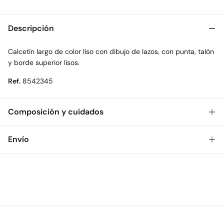
Descripción
Calcetín largo de color liso con dibujo de lazos, con punta, talón
y borde superior lisos.
Ref.
8542345
Composición y cuidados
Composición
Envío
75%
algodón
,
23%
poliéster
,
2%
elastano
Gratis
Envío a tienda: 2-5 días.
Cuidados
* Toda la República Mexicana.
Temperatura máxima de lavado 30C
Estándar
No secar en secadora
$ 55
CDMX y Área Metropolitana: 1-2 días.