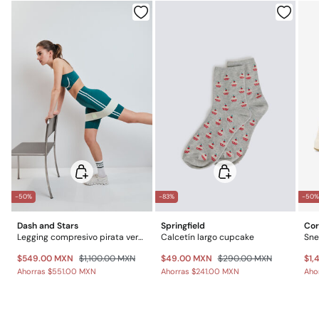
Gratis en pedidos superiores a $699
Planchado suave
$ 55
Otros estados de la República Mexicana: 2-5 días
No lavar en seco
Gratis en pedidos superiores a $699
*Días laborables (L-V).
-50%
-83%
-50
Dash and Stars
Springfield
Cor
Legging compresivo pirata verde
Calcetín largo cupcake
Sne
$549.00 MXN
$1,100.00 MXN
$49.00 MXN
$290.00 MXN
$1,
Ahorras
$551.00 MXN
Ahorras
$241.00 MXN
Aho