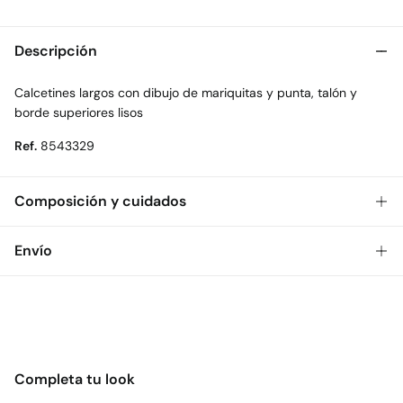
Descripción
Calcetines largos con dibujo de mariquitas y punta, talón y
borde superiores lisos
Ref.
8543329
Composición y cuidados
Composición
Envío
66%
algodón
,
32%
poliéster
,
2%
elastano
Gratis
Envío a tienda: 2-5 días.
Cuidados
* Toda la República Mexicana.
Temperatura máxima de lavado 30C
Estándar
No secar en secadora
Completa tu look
$ 55
CDMX y Área Metropolitana: 1-2 días.