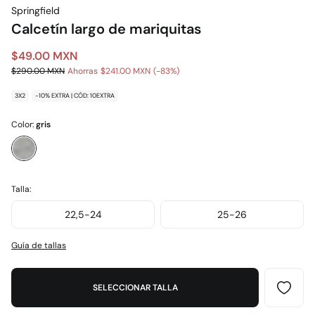
Springfield
Calcetín largo de mariquitas
$49.00 MXN
$290.00 MXN
Ahorras
$241.00 MXN
83
3X2
-10% EXTRA | CÓD: 10EXTRA
Color:
gris
Talla:
22,5-24
25-26
Guía de tallas
SELECCIONAR TALLA