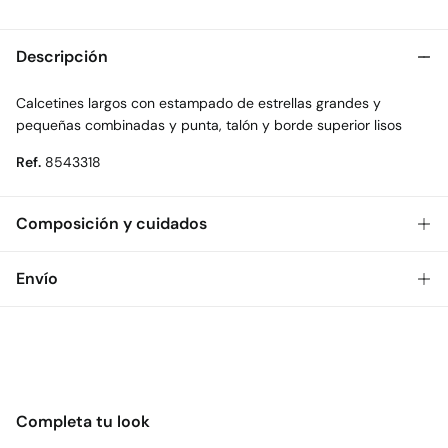
Descripción
Calcetines largos con estampado de estrellas grandes y
pequeñas combinadas y punta, talón y borde superior lisos
Ref.
8543318
Composición y cuidados
Composición
Envío
69%
algodón
,
29%
poliéster
,
2%
elastano
Gratis
Envío a tienda: 2-5 días.
Cuidados
* Toda la República Mexicana.
Temperatura máxima de lavado 30C
Estándar
No secar en secadora
Completa tu look
$ 55
CDMX y Área Metropolitana: 1-2 días.