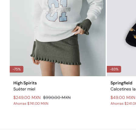
-75%
-83%
High Spirits
Springfield
Suéter miel
Calcetines l
$249.00 MXN
$990.00 MXN
$49.00 MXN
Ahorras
$741.00 MXN
Ahorras
$241.