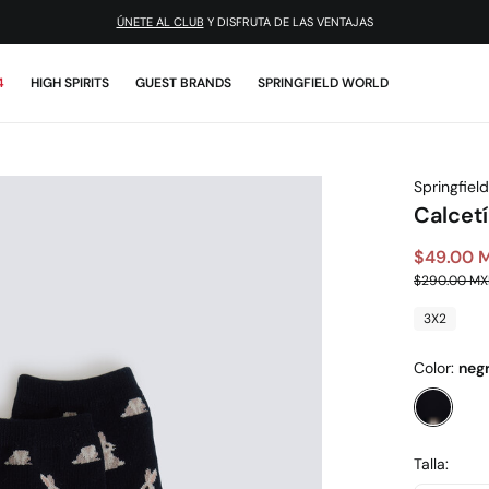
ÚNETE AL CLUB
Y DISFRUTA DE LAS VENTAJAS
4
HIGH SPIRITS
GUEST BRANDS
SPRINGFIELD WORLD
Springfield
Calcetí
$49.00 
$290.00 M
3X2
Color:
neg
Talla: