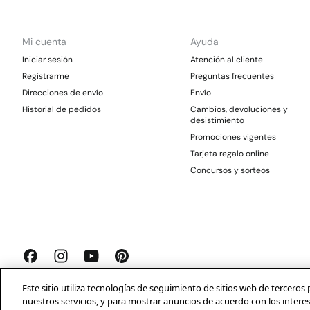
Mi cuenta
Ayuda
Iniciar sesión
Atención al cliente
Registrarme
Preguntas frecuentes
Direcciones de envío
Envío
Historial de pedidos
Cambios, devoluciones y
desistimiento
Promociones vigentes
Tarjeta regalo online
Concursos y sorteos
Este sitio utiliza tecnologías de seguimiento de sitios web de tercer
nuestros servicios, y para mostrar anuncios de acuerdo con los intere
Springfield 2026©
Aviso legal
Condiciones generales
Privacidad
Profeco