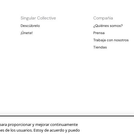
Singular Collective
Compañia
Descúbrelo
¿Quiénes somos?
¡Únete!
Prensa
Trabaja con nosotros
Tiendas
os para proporcionar y mejorar continuamente
ses de los usuarios. Estoy de acuerdo y puedo
Condusef