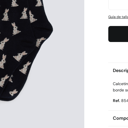
Guía de tall
Descri
Calcetin
borde su
Ref.
85
Compos