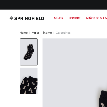
MUJER
HOMBRE
NIÑOS DE 5 A 1
Home
|
Mujer
|
Íntimo
|
Calcetines