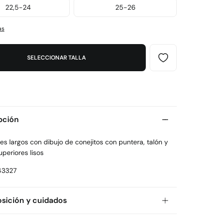
22,5-24
25-26
as
SELECCIONAR TALLA
pción
es largos con dibujo de conejitos con puntera, talón y
periores lisos
43327
ición y cuidados