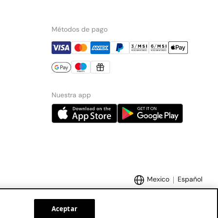
Métodos de pago
Nuestra app
Mexico
Español
Aceptar
Marcas Tendam:
Women'secret
Hoss Intropia
Cortefiel