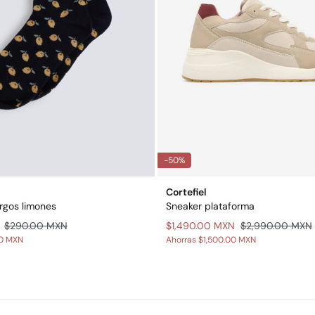
-50%
Cortefiel
argos limones
Sneaker plataforma
$290.00 MXN
$1,490.00 MXN
$2,990.00 MXN
00 MXN
Ahorras
$1,500.00 MXN