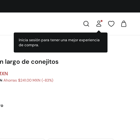
Inicia sesión para tener una mejor experiencia
de compra.
n largo de conejitos
MXN
XN
Ahorras
$241.00 MXN
83
ro