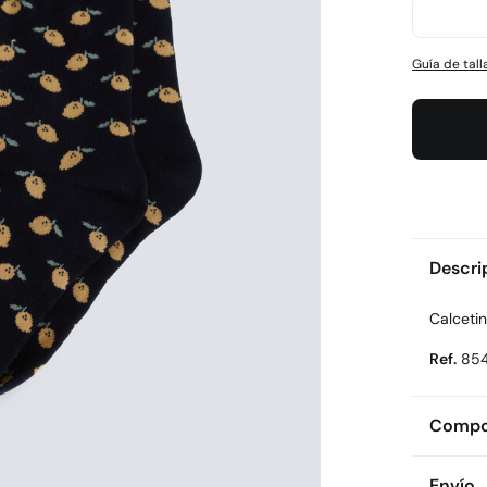
Guía de tall
Descri
Calcetin
Ref.
85
Compos
Compos
Envío