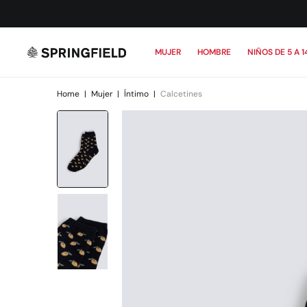
MUJER
HOMBRE
NIÑOS DE 5 A 1
Home
|
Mujer
|
Íntimo
|
Calcetines