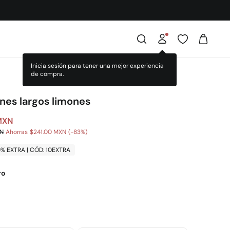
Inicia sesión para tener una mejor experiencia
de compra.
nes largos limones
MXN
XN
Ahorras
$241.00 MXN
83
0% EXTRA | CÓD: 10EXTRA
ro