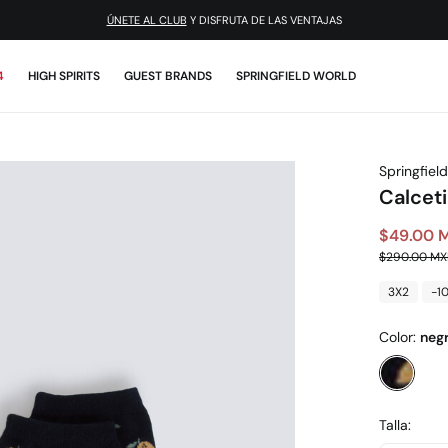
¡DESCARGA LA APP!
ÚNETE AL CLUB
Y DISFRUTA DE LAS VENTAJAS
4
HIGH SPIRITS
GUEST BRANDS
SPRINGFIELD WORLD
Springfield
Calceti
$49.00 
$290.00 M
3X2
-1
Color:
neg
Talla: