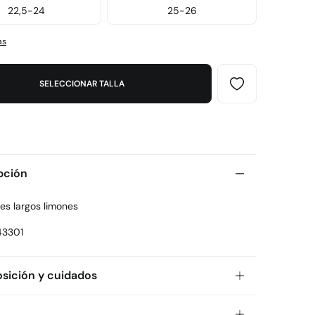
22,5-24
25-26
as
SELECCIONAR TALLA
pción
es largos limones
43301
ición y cuidados
ición