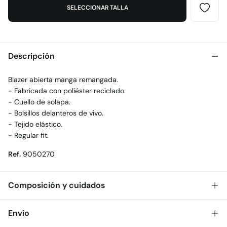
SELECCIONAR TALLA
Descripción
Blazer abierta manga remangada.
- Fabricada con poliéster reciclado.
- Cuello de solapa.
- Bolsillos delanteros de vivo.
- Tejido elástico.
- Regular fit.
Ref.
9050270
Composición y cuidados
Composición
Envío
55%
poliéster
,
40%
poliéster
,
5%
elastano