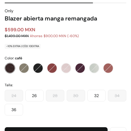
Only
Blazer abierta manga remangada
$599.00 MXN
$1,499.00 MXN
Ahorras
$900.00 MXN
60
-10% EXTRA | CÓD: 10EXTRA
Color:
café
Talla:
24
26
28
30
32
34
36