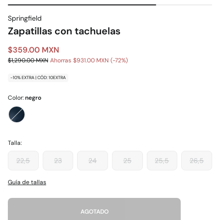
Springfield
Zapatillas con tachuelas
$359.00 MXN
$1,290.00 MXN
Ahorras
$931.00 MXN
72
-10% EXTRA | CÓD: 10EXTRA
Color:
negro
Talla:
22,5
23
24
25
25,5
26,5
Guía de tallas
AGOTADO