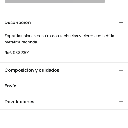
Descripción
Zapatillas planas con tira con tachuelas y cierre con hebilla
metálica redonda.
Ref.
9882301
Composición y cuidados
Composición
Envío
SUELA: TPR
,
SUPERIOR: poliuretano
,
INTERIOR: poliéster
Gratis
Envío a tienda: 2-5 días.
Devoluciones
Cuidados
* Toda la República Mexicana.
No lavar
Dispones de
30 días
para realizar tu devolución a través de
Estándar
cualquiera de los siguientes métodos:
No secar en secadora