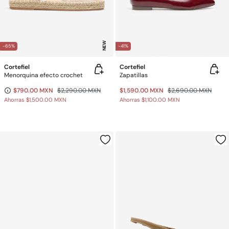
NEW
-65%
-41%
Cortefiel
Cortefiel
Menorquina efecto crochet
Zapatillas
$790.00 MXN
$2,290.00 MXN
$1,590.00 MXN
$2,690.00 MXN
Ahorras
$1,500.00 MXN
Ahorras
$1,100.00 MXN