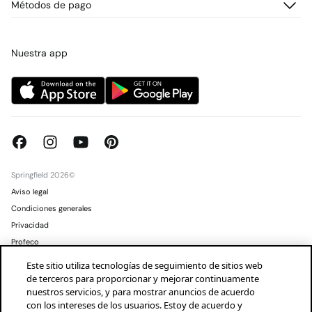
Métodos de pago
Promociones vigentes
Prensa
Tarjeta regalo online
Trabaja con nosotros
Concursos y sorteos
Tiendas
Nuestra app
Springfield 2026©
Aviso legal
Condiciones generales
Privacidad
Profeco
Condusef
Este sitio utiliza tecnologías de seguimiento de sitios web
de terceros para proporcionar y mejorar continuamente
Mexico
Español
nuestros servicios, y para mostrar anuncios de acuerdo
con los intereses de los usuarios. Estoy de acuerdo y