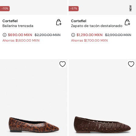
NEW
-70%
-57%
Cortefiel
Cortefiel
Bailarina trenzada
Zapato de tacón destalonado
$690.00 MXN
$2,290.00 MXN
$1,290.00 MXN
$2,990.00 MXN
Ahorras
$1,600.00 MXN
Ahorras
$1,700.00 MXN