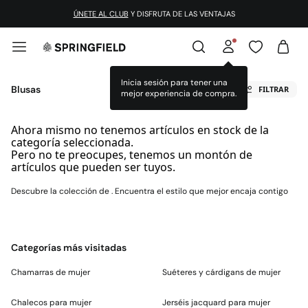
ÚNETE AL CLUB
Y DISFRUTA DE LAS VENTAJAS
Inicia sesión para tener una
Blusas
FILTRAR
mejor experiencia de compra.
Ahora mismo no tenemos artículos en stock de la
categoría seleccionada.
Pero no te preocupes, tenemos un montón de
artículos que pueden ser tuyos.
Descubre la colección de . Encuentra el estilo que mejor encaja contigo
Categorías más visitadas
Chamarras de mujer
Suéteres y cárdigans de mujer
Chalecos para mujer
Jerséis jacquard para mujer