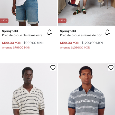
-80%
-85%
Springfield
Springfield
Polo de piqué de rayas estampadas regular fit
Polo de piqué a rayas de contraste de ajuste regular
$199.00 MXN
$990.00 MXN
$199.00 MXN
$1,290.00 MXN
Ahorras
$791.00 MXN
Ahorras
$1,091.00 MXN