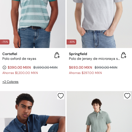
-75%
-30%
Cortefiel
Springfield
Polo oxford de rayas
Polo de jersey de microraya slim fit
$390.00 MXN
$1,590.00 MXN
$693.00 MXN
$990.00 MXN
Ahorras
$1,200.00 MXN
Ahorras
$297.00 MXN
+2 Colores