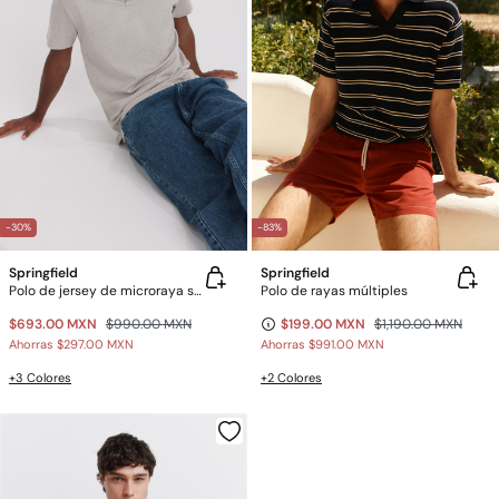
-30%
-83%
Springfield
Springfield
Polo de jersey de microraya slim fit
Polo de rayas múltiples
$693.00 MXN
$990.00 MXN
$199.00 MXN
$1,190.00 MXN
Ahorras
$297.00 MXN
Ahorras
$991.00 MXN
+3 Colores
+2 Colores