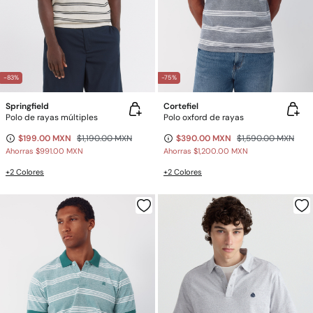
-83%
-75%
Springfield
Cortefiel
Polo de rayas múltiples
Polo oxford de rayas
$199.00 MXN
$1,190.00 MXN
$390.00 MXN
$1,590.00 MXN
Ahorras
$991.00 MXN
Ahorras
$1,200.00 MXN
+2 Colores
+2 Colores