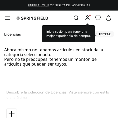
ÚNETE AL CLUB
Y DISFRUTA DE LAS VENTAJAS
Inicia sesión para tener una
Licencias
FILTRAR
mejor experiencia de compra.
Ahora mismo no tenemos artículos en stock de la
categoría seleccionada.
Pero no te preocupes, tenemos un montón de
artículos que pueden ser tuyos.
Descubre la colección de Licencias. Viste siempre con estilo
y a la última