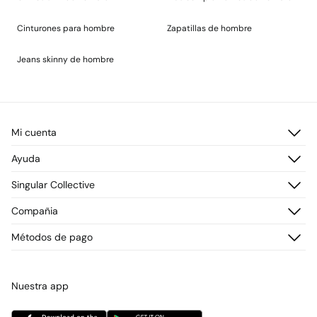
Cinturones para hombre
Zapatillas de hombre
Jeans skinny de hombre
Mi cuenta
Iniciar sesión
Ayuda
Registrarme
Atención al cliente
Singular Collective
Direcciones de envío
Preguntas frecuentes
Historial de pedidos
Descúbrelo
Compañia
Envío
¡Únete!
Cambios, devoluciones y desistimiento
¿Quiénes somos?
Métodos de pago
Promociones vigentes
Prensa
Tarjeta regalo online
Trabaja con nosotros
Concursos y sorteos
Tiendas
Nuestra app