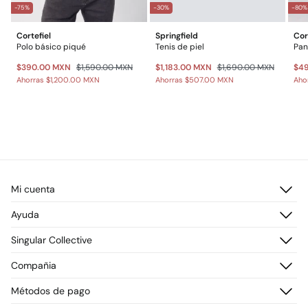
-75%
-30%
-80%
Cortefiel
Springfield
Cor
Polo básico piqué
Tenis de piel
$390.00 MXN
$1,590.00 MXN
$1,183.00 MXN
$1,690.00 MXN
$4
Ahorras
$1,200.00 MXN
Ahorras
$507.00 MXN
Aho
Mi cuenta
Iniciar sesión
Ayuda
Registrarme
Atención al cliente
Singular Collective
Direcciones de envío
Preguntas frecuentes
Historial de pedidos
Descúbrelo
Compañia
Envío
¡Únete!
Cambios, devoluciones y desistimiento
¿Quiénes somos?
Métodos de pago
Promociones vigentes
Prensa