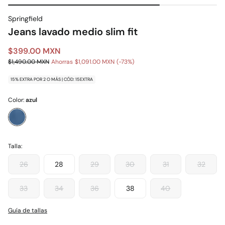
Springfield
Jeans lavado medio slim fit
$399.00 MXN
$1,490.00 MXN
Ahorras
$1,091.00 MXN
73
15% EXTRA POR 2 O MÁS | CÓD: 15EXTRA
Color:
azul
Talla:
26
28
29
30
31
32
33
34
36
38
40
Guía de tallas