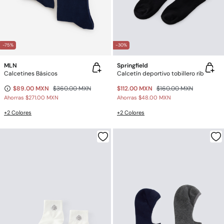
-75%
-30%
MLN
Springfield
Calcetines Básicos
Calcetín deportivo tobillero rib
$89.00 MXN
$360.00 MXN
$112.00 MXN
$160.00 MXN
Ahorras
$271.00 MXN
Ahorras
$48.00 MXN
+2 Colores
+2 Colores