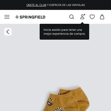
ÚNETE AL CLUB
Y DISFRUTA DE LAS VENTAJAS
Inicia sesión para tener una
mejor experiencia de compra.