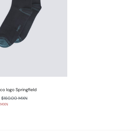
co logo Springfield
$160.00 MXN
0 MXN