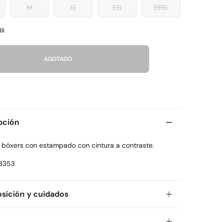
M
G
EG
EEG
as
AGOTADO
pción
 bóxers con estampado con cintura a contraste.
3353
ición y cuidados
ición