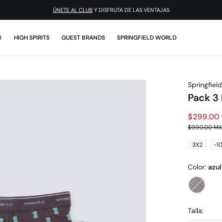
ÚNETE AL CLUB
Y DISFRUTA DE LAS VENTAJAS
4
HIGH SPIRITS
GUEST BRANDS
SPRINGFIELD WORLD
Springfield
Pack 3
$299.00
$990.00 M
3X2
-1
Color:
azu
Talla: