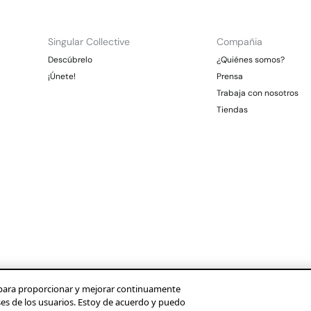
Singular Collective
Compañia
Descúbrelo
¿Quiénes somos?
¡Únete!
Prensa
Trabaja con nosotros
Tiendas
os para proporcionar y mejorar continuamente
ses de los usuarios. Estoy de acuerdo y puedo
Condusef