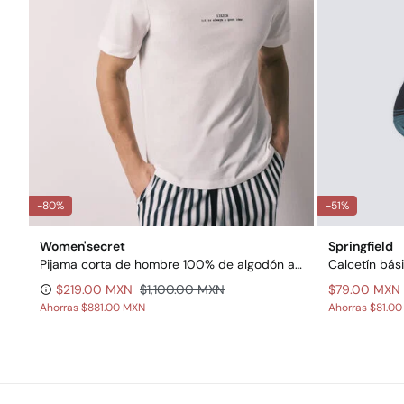
-80%
-51%
Women'secret
Springfield
Pijama corta de hombre 100% de algodón a rayas
Calcetín bási
$219.00 MXN
$1,100.00 MXN
$79.00 MXN
Ahorras
$881.00 MXN
Ahorras
$81.0