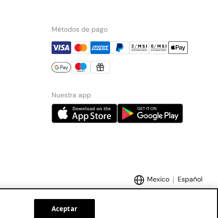
Métodos de pago
Nuestra app
Mexico
Español
Aceptar
Marcas Tendam:
Women'secret
Hoss Intropia
Cortefiel