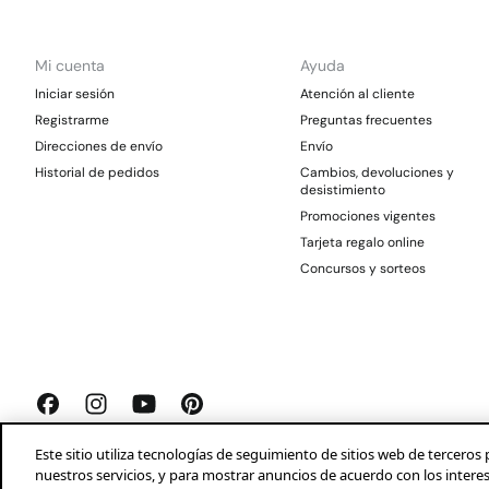
Mi cuenta
Ayuda
Iniciar sesión
Atención al cliente
Registrarme
Preguntas frecuentes
Direcciones de envío
Envío
Historial de pedidos
Cambios, devoluciones y
desistimiento
Promociones vigentes
Tarjeta regalo online
Concursos y sorteos
Este sitio utiliza tecnologías de seguimiento de sitios web de tercer
nuestros servicios, y para mostrar anuncios de acuerdo con los intere
Springfield 2026©
Aviso legal
Condiciones generales
Privacidad
Profeco