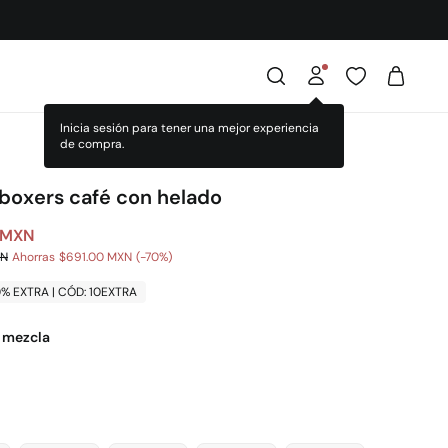
Inicia sesión para tener una mejor experiencia
de compra.
 boxers café con helado
 MXN
XN
Ahorras
$691.00 MXN
70
0% EXTRA | CÓD: 10EXTRA
l mezcla