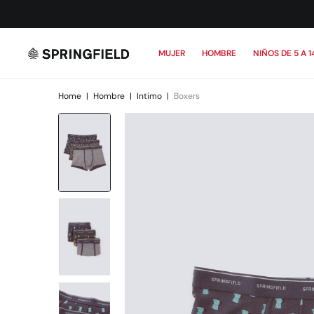
MUJER
HOMBRE
NIÑOS DE 5 A 1
Home
|
Hombre
|
Intimo
|
Boxers