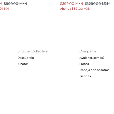
N
$990.00 MXN
$399.00 MXN
$1,290.00 MXN
00 MXN
Ahorras
$891.00 MXN
Singular Collective
Compañia
Descúbrelo
¿Quiénes somos?
¡Únete!
Prensa
Trabaja con nosotros
Tiendas