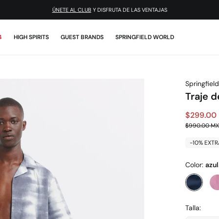
¡DESCARGA LA APP!
4
HIGH SPIRITS
GUEST BRANDS
SPRINGFIELD WORLD
Springfield
Traje d
$299.00
$990.00 M
-10% EXTR
Color:
azu
Talla: