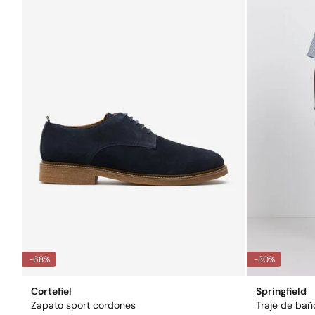
-68%
-30%
Cortefiel
Springfield
Zapato sport cordones
Traje de ba