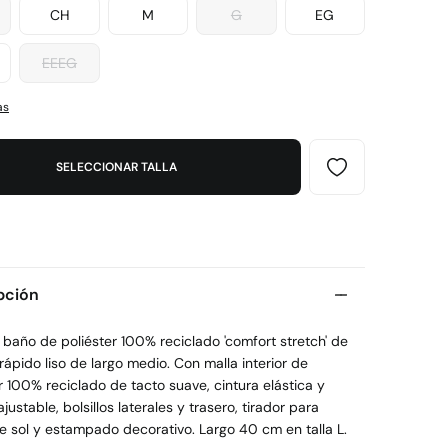
CH
M
G
EG
EEEG
as
SELECCIONAR TALLA
pción
 baño de poliéster 100% reciclado 'comfort stretch' de
ápido liso de largo medio. Con malla interior de
r 100% reciclado de tacto suave, cintura elástica y
justable, bolsillos laterales y trasero, tirador para
e sol y estampado decorativo. Largo 40 cm en talla L.