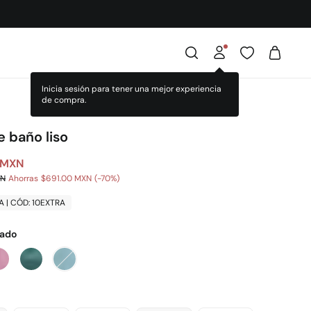
Inicia sesión para tener una mejor experiencia
de compra.
e baño liso
 MXN
XN
Ahorras
$691.00 MXN
70
A | CÓD: 10EXTRA
lado