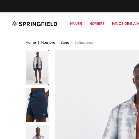
MUJER
HOMBRE
NIÑOS DE 5 A 1
Home
|
Hombre
|
Bano
|
Bañadores