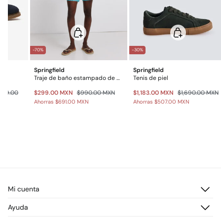
-70%
-30%
Springfield
Springfield
Traje de baño estampado de pulpos
Tenis de piel
599.00
$299.00 MXN
$990.00 MXN
$1,183.00 MXN
$1,690.00 MXN
Ahorras
$691.00 MXN
Ahorras
$507.00 MXN
Mi cuenta
Iniciar sesión
Ayuda
Registrarme
Atención al cliente