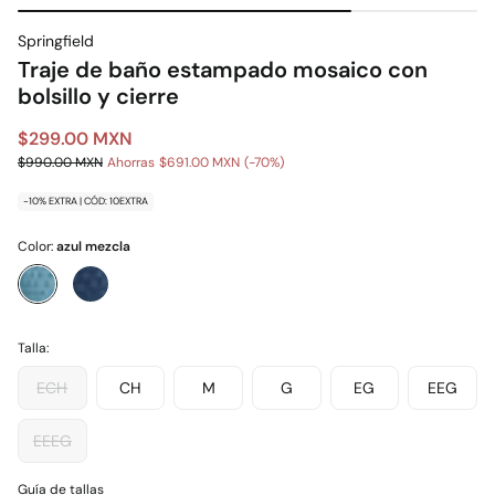
Springfield
Traje de baño estampado mosaico con
bolsillo y cierre
$299.00 MXN
$990.00 MXN
Ahorras
$691.00 MXN
70
-10% EXTRA | CÓD: 10EXTRA
Color:
azul mezcla
Talla:
ECH
CH
M
G
EG
EEG
EEEG
Guía de tallas