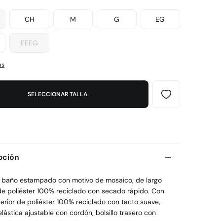
CH
M
G
EG
EEEG
as
SELECCIONAR TALLA
pción
e baño estampado con motivo de mosaico, de largo
de poliéster 100% reciclado con secado rápido. Con
terior de poliéster 100% reciclado con tacto suave,
elástica ajustable con cordón, bolsillo trasero con