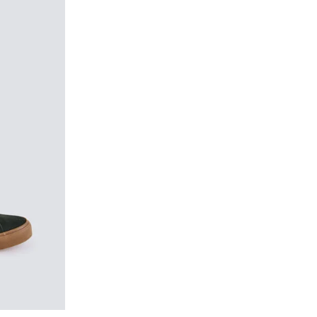
orables (L-V).
Gastos a cargo del cliente
vío a almacén