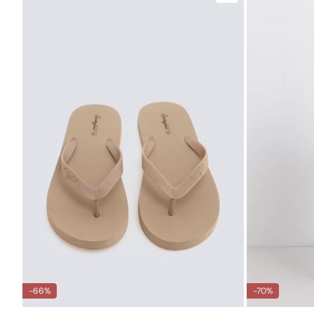
-66%
-70%