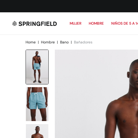
MUJER
HOMBRE
NIÑOS DE 5 A 1
Home
|
Hombre
|
Bano
|
Bañadores