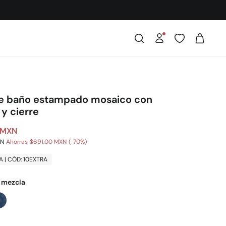
de baño estampado mosaico con
 y cierre
 MXN
XN
Ahorras
$691.00 MXN
70
A | CÓD: 10EXTRA
l mezcla