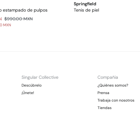
Springfield
ño estampado de pulpos
Tenis de piel
N
$990.00 MXN
00 MXN
Singular Collective
Compañia
Descúbrelo
¿Quiénes somos?
¡Únete!
Prensa
Trabaja con nosotros
Tiendas