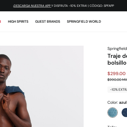
¡DESCARGA NUESTRA APP
Y DISFRUTA -10% EXTRA! | CÓDIGO: SPFAPP
4
HIGH SPIRITS
GUEST BRANDS
SPRINGFIELD WORLD
Springfield
Traje 
bolsillo
$299.00
$990.00 M
-10% EXTR
Color:
azu