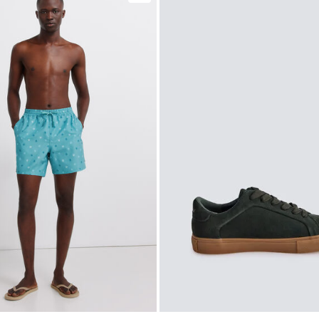
*Días lab
En