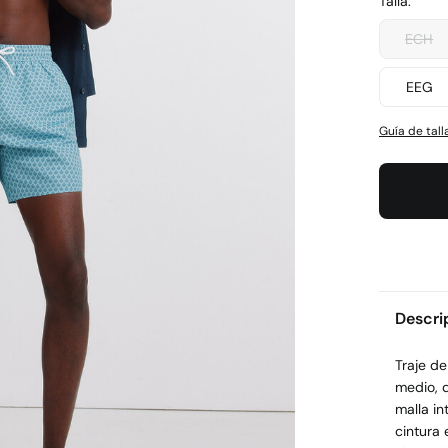
Talla:
ECH
EEG
Guía de tall
Descri
Traje d
medio, 
malla in
cintura 