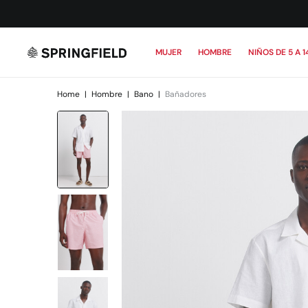
MUJER
HOMBRE
NIÑOS DE 5 A 1
Home
|
Hombre
|
Bano
|
Bañadores