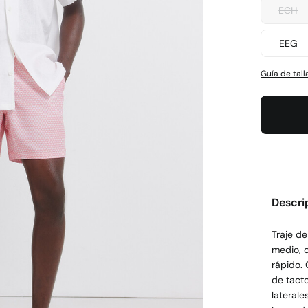
ECH
EEG
Guía de tall
Descri
Traje d
medio, 
rápido. 
de tacto
laterale