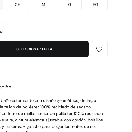
CH
M
G
EG
as
SELECCIONAR TALLA
pción
e baño estampado con diseño geométrico, de largo
de tejido de poliéster 100% reciclado de secado
Con forro de malla interior de poliéster 100% reciclado
 suave, cintura elástica ajustable con cordón, bolsillos
s y traseros, y gancho para colgar los lentes de sol.