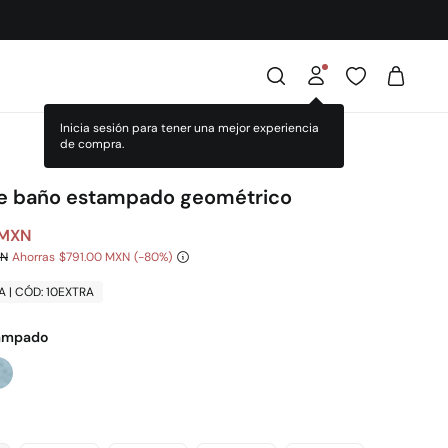
Inicia sesión para tener una mejor experiencia
de compra.
de baño estampado geométrico
 MXN
XN
Ahorras
$791.00 MXN
80
A | CÓD: 10EXTRA
ampado