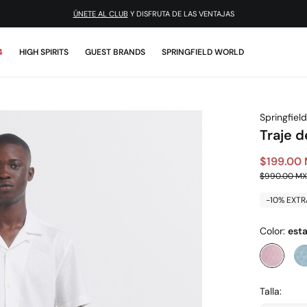
ÚNETE AL CLUB
Y DISFRUTA DE LAS VENTAJAS
4
HIGH SPIRITS
GUEST BRANDS
SPRINGFIELD WORLD
Springfield
Traje 
$199.00
$990.00 M
-10% EXTR
Color:
est
Talla: