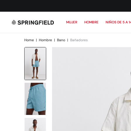
MUJER
HOMBRE
NIÑOS DE 5 A 1
Home
|
Hombre
|
Bano
|
Bañadores