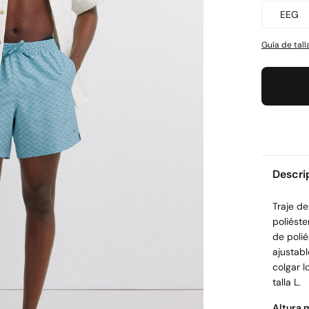
EEG
Guía de tall
Descri
Traje d
poliéste
de polié
ajustabl
colgar l
talla L.
Altura 