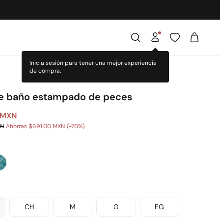
Inicia sesión para tener una mejor experiencia
de compra.
de baño estampado de peces
 MXN
XN
Ahorras
$691.00 MXN
70
CH
M
G
EG