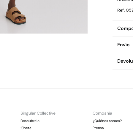
Ref.
05
Compos
Compos
Envío
100%
po
Env
Devolu
Cuidad
* To
Te
Dispon
Es
cualquie
Dej
CDM
Dev
Gra
Pl
Otr
No 
Ent
Gra
Singular Collective
Compañia
*Días lab
Descúbrelo
¿Quiénes somos?
En
¡Únete!
Prensa