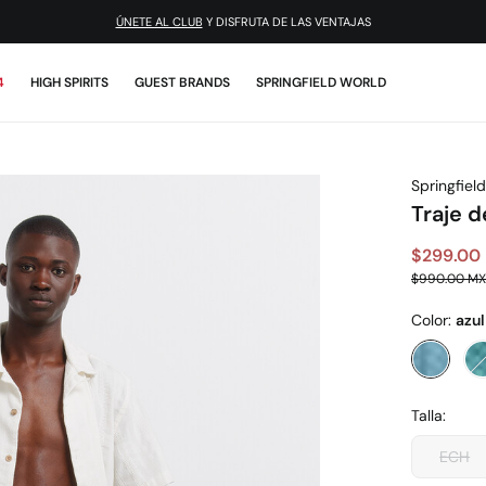
ÚNETE AL CLUB
Y DISFRUTA DE LAS VENTAJAS
4
HIGH SPIRITS
GUEST BRANDS
SPRINGFIELD WORLD
Springfield
Traje 
$299.00
$990.00 M
Color:
azul
Talla:
ECH