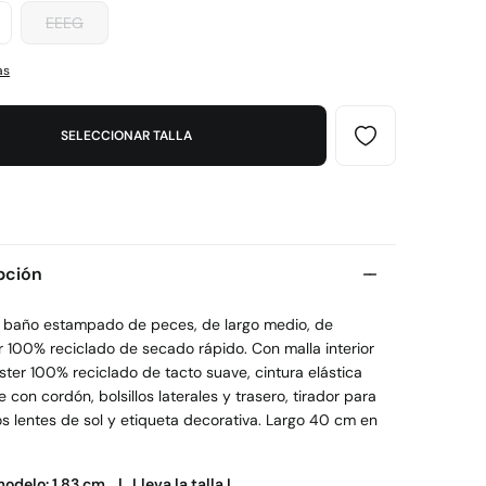
EEEG
as
SELECCIONAR TALLA
pción
e baño estampado de peces, de largo medio, de
r 100% reciclado de secado rápido. Con malla interior
ster 100% reciclado de tacto suave, cintura elástica
e con cordón, bolsillos laterales y trasero, tirador para
os lentes de sol y etiqueta decorativa. Largo 40 cm en
modelo: 1,83 cm. |
Lleva la talla L.