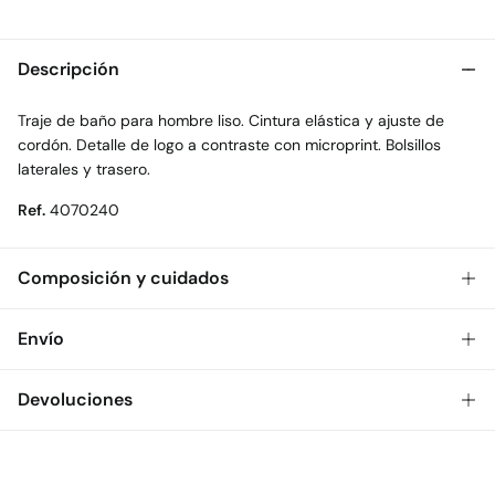
Descripción
Traje de baño para hombre liso. Cintura elástica y ajuste de
cordón. Detalle de logo a contraste con microprint. Bolsillos
laterales y trasero.
Ref.
4070240
Composición y cuidados
Composición
Envío
100%
poliéster
Gratis
Envío a tienda: 2-5 días.
Devoluciones
Cuidados
* Toda la República Mexicana.
Temperatura máxima de lavado 30C
Dispones de
30 días
para realizar tu devolución a través de
Estándar
cualquiera de los siguientes métodos:
Secado delicado en secadora