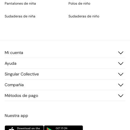
Pantalones de niña
Polos de niño
Sudaderas de niña
Sudaderas de niño
Mi cuenta
Iniciar sesión
Ayuda
Registrarme
Atención al cliente
Singular Collective
Direcciones de envío
Preguntas frecuentes
Historial de pedidos
Descúbrelo
Compañia
Envío
¡Únete!
Cambios, devoluciones y desistimiento
¿Quiénes somos?
Métodos de pago
Promociones vigentes
Prensa
Tarjeta regalo online
Trabaja con nosotros
Concursos y sorteos
Tiendas
Nuestra app