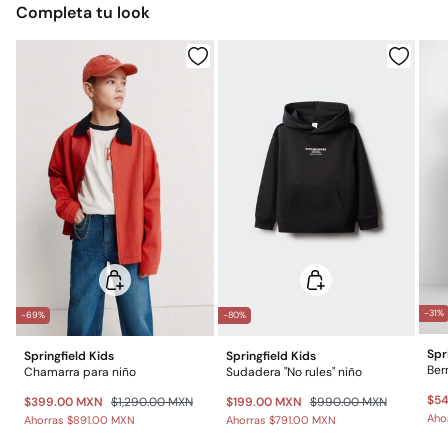
Completa tu look
$ 55
Otros estados de la República Mexicana: 2-5 días
No lavar en seco
Gratis
Entrega en punto Estafeta
Gratis en pedidos superiores a $699
*Días laborables (L-V).
Gastos a cargo del cliente
Envío a almacén
-31%
-69%
-80%
Spr
Springfield Kids
Springfield Kids
Ber
Chamarra para niño
Sudadera "No rules" niño
$5
$399.00 MXN
$1,290.00 MXN
$199.00 MXN
$990.00 MXN
Aho
Ahorras
$891.00 MXN
Ahorras
$791.00 MXN