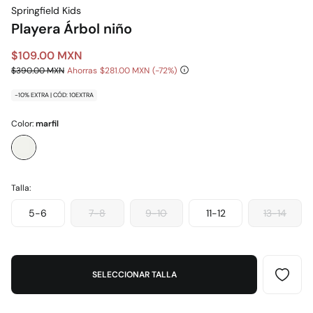
Springfield Kids
Playera Árbol niño
$109.00 MXN
$390.00 MXN
Ahorras
$281.00 MXN
72
-10% EXTRA | CÓD: 10EXTRA
Color:
marfil
Talla:
5-6
7-8
9-10
11-12
13-14
SELECCIONAR TALLA