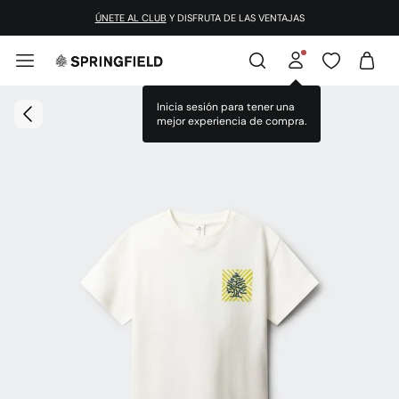
ÚNETE AL CLUB
Y DISFRUTA DE LAS VENTAJAS
Inicia sesión para tener una
mejor experiencia de compra.