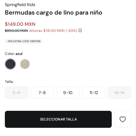
Springfield Kids
Bermudas cargo de lino para niño
$149.00 MXN
$890.00 MXN
Ahorras
$741.00 MXN
83
-10% EXTRA | CÓD: 10EXTRA
Color:
azul
Talla:
5-6
7-8
9-10
11-12
13-14
SELECCIONAR TALLA