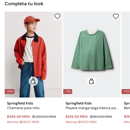
Completa tu look
$ 55
Otros estados de la República Mexicana: 2-5 días
No lavar en seco
Gratis
Entrega en punto Estafeta
Gratis en pedidos superiores a $699
*Días laborables (L-V).
Gastos a cargo del cliente
Envío a almacén
-69%
-73%
-75%
Springfield Kids
Springfield Kids
Spr
Chamarra para niño
Playera manga larga básica para niño
Ber
$399.00 MXN
$1,290.00 MXN
$149.00 MXN
$560.00 MXN
$19
Ahorras
$891.00 MXN
Ahorras
$411.00 MXN
Aho