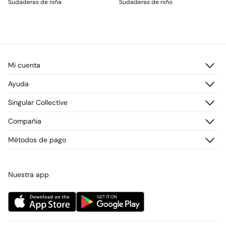
Sudaderas de niña
Sudaderas de niño
Mi cuenta
Iniciar sesión
Ayuda
Registrarme
Atención al cliente
Singular Collective
Direcciones de envío
Preguntas frecuentes
Historial de pedidos
Descúbrelo
Compañia
Envío
¡Únete!
Cambios, devoluciones y desistimiento
¿Quiénes somos?
Métodos de pago
Promociones vigentes
Prensa
Tarjeta regalo online
Trabaja con nosotros
Concursos y sorteos
Tiendas
Nuestra app