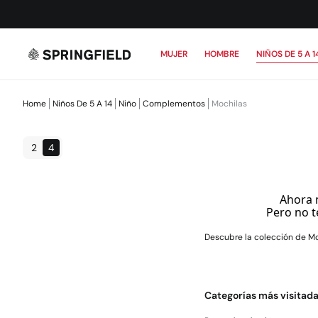
MUJER
HOMBRE
NIÑOS DE 5 A 1
Home
Niños De 5 A 14
Niño
Complementos
Mochilas
2
4
Ahora 
Pero no t
Descubre la colección de Mo
Categorías más visitad