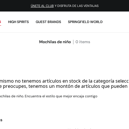
ÚNETE AL CLUB
Y DISFRUTA DE LAS VENTAJAS
4
HIGH SPIRITS
GUEST BRANDS
SPRINGFIELD WORLD
Mochilas de niño
0
items
mismo no tenemos artículos en stock de la categoría selecc
e preocupes, tenemos un montón de artículos que pueden 
chilas de niño. Encuentra el estilo que mejor encaja contigo
as