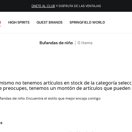
ÚNETE AL CLUB
Y DISFRUTA DE LAS VENTAJAS
4
HIGH SPIRITS
GUEST BRANDS
SPRINGFIELD WORLD
Bufandas de niño
0
items
mismo no tenemos artículos en stock de la categoría selecc
e preocupes, tenemos un montón de artículos que pueden 
fandas de niño. Encuentra el estilo que mejor encaja contigo
as