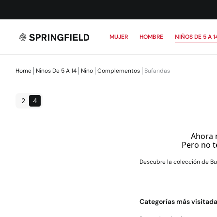
MUJER
HOMBRE
NIÑOS DE 5 A 1
Home
Niños De 5 A 14
Niño
Complementos
Bufandas
2
4
Ahora 
Pero no t
Descubre la colección de Bu
Categorías más visitad