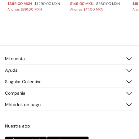
$399.00 MXN
$1,290.00 MXN
$149.00 MXN
$560.00 MXN
$19
Ahorras
$891.00 MXN
Ahorras
$411.00 MXN
Aho
Mi cuenta
Iniciar sesión
Ayuda
Registrarme
Atención al cliente
Singular Collective
Direcciones de envío
Preguntas frecuentes
Historial de pedidos
Descúbrelo
Compañia
Envío
¡Únete!
Cambios, devoluciones y desistimiento
¿Quiénes somos?
Métodos de pago
Promociones vigentes
Prensa
Tarjeta regalo online
Trabaja con nosotros
Concursos y sorteos
Tiendas
Nuestra app