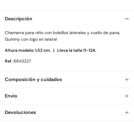
Descripción
Chamarra para niño con bolsillos laterales y cuello de pana,
Gummy con logo en lateral
Altura modelo: 1,52 cm. |
Lleva la talla 11-12A.
Ref.
8843227
Composición y cuidados
Composición
Envío
100%
algodón
Gratis
Envío a tienda: 2-5 días.
Devoluciones
Cuidados
* Toda la República Mexicana.
Temperatura máxima de lavado 30C
Dispones de
30 días
para realizar tu devolución a través de
Estándar
cualquiera de los siguientes métodos: