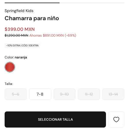
Springfield Kids
Chamarra para niño
$399.00 MXN
$1,290.00 MXN
Ahorras
$891.00 MXN
69
-10% EXTRA | CÓD: 10EXTRA
Color:
naranja
Talla:
5-6
7-8
9-10
11-12
13-14
SELECCIONAR TALLA