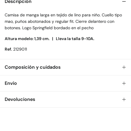
Descripción
Camisa de manga larga en tejido de lino para niño. Cuello tipo
mao, puños abotonados y regular fit. Cierre delantero con
botones. Logo Springfield bordado en el pecho
Altura modelo: 1,39 cm. |
Lleva la talla 9-10A.
Ref.
2129011
Composición y cuidados
Composición
Envío
70%
algodón
,
30%
lino
Gratis
Envío a tienda: 2-5 días.
Devoluciones
Cuidados
* Toda la República Mexicana.
Temperatura máxima de lavado 30C
Dispones de
30 días
para realizar tu devolución a través de
Estándar
cualquiera de los siguientes métodos:
Secado delicado en secadora
$ 55
CDMX y Área Metropolitana: 1-2 días.