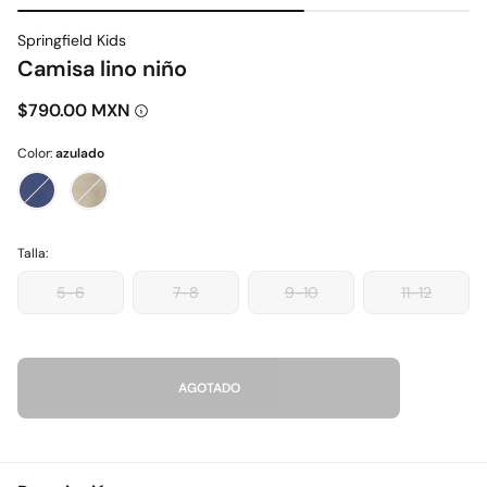
Springfield Kids
Camisa lino niño
$790.00 MXN
Color:
azulado
Talla:
5-6
7-8
9-10
11-12
AGOTADO