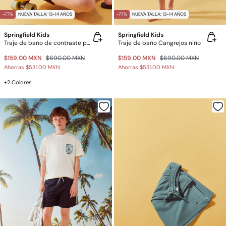
-77%
NUEVA TALLA: 13-14 AÑOS
-77%
NUEVA TALLA: 13-14 AÑOS
Springfield Kids
Springfield Kids
Traje de baño de contraste para niño
Traje de baño Cangrejos niño
$159.00 MXN
$690.00 MXN
$159.00 MXN
$690.00 MXN
Ahorras
$531.00 MXN
Ahorras
$531.00 MXN
+2 Colores