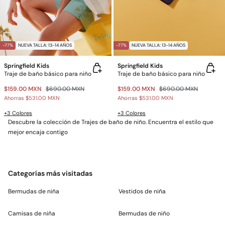
-77%
NUEVA TALLA: 13-14 AÑOS
-77%
NUEVA TALLA: 13-14 AÑOS
Springfield Kids
Springfield Kids
Traje de baño básico para niño
Traje de baño básico para niño
$159.00 MXN
$690.00 MXN
$159.00 MXN
$690.00 MXN
Ahorras
$531.00 MXN
Ahorras
$531.00 MXN
+3 Colores
+3 Colores
Descubre la colección de Trajes de baño de niño. Encuentra el estilo que
mejor encaja contigo
Categorías más visitadas
Bermudas de niña
Vestidos de niña
Camisas de niña
Bermudas de niño