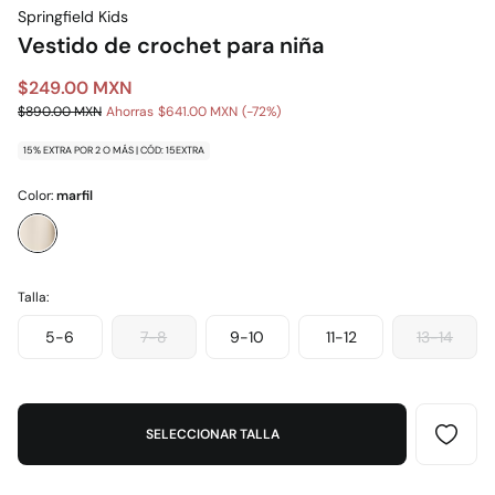
Springfield Kids
Vestido de crochet para niña
$249.00 MXN
$890.00 MXN
Ahorras
$641.00 MXN
72
15% EXTRA POR 2 O MÁS | CÓD: 15EXTRA
Color:
marfil
Talla:
5-6
7-8
9-10
11-12
13-14
SELECCIONAR TALLA