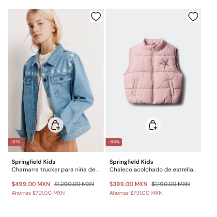
Limpieza en seco con percloroetileno
Gratis
Entrega en punto Estafeta
Gratis en pedidos superiores a $699
*Días laborables (L-V).
Gastos a cargo del cliente
Envío a almacén
-61%
-66%
Springfield Kids
Springfield Kids
Chamarra trucker para niña de mezclilla con margaritas
Chaleco acolchado de estrella para niña
$499.00 MXN
$1,290.00 MXN
$399.00 MXN
$1,190.00 MXN
Ahorras
$791.00 MXN
Ahorras
$791.00 MXN