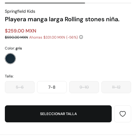
Springfield Kids
Playera manga larga Rolling stones niña.
$259.00 MXN
$590.00 MXN
Ahorras
$331.00 MXN
56
Color:
gris
Talla:
5-6
7-8
9-10
11-12
SELECCIONAR TALLA