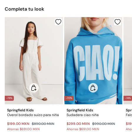
Devolución en tienda física
Gratis en pedidos superiores a $699
Planchado suave
Completa tu look
$ 55
Otros estados de la República Mexicana: 2-5 días
No lavar en seco
Gratis
Entrega en punto Estafeta
Gratis en pedidos superiores a $699
*Días laborables (L-V).
Gastos a cargo del cliente
Envío a almacén
-78%
-70%
-74%
Springfield Kids
Springfield Kids
Spr
Overol bordado suizo para niña
Sudadera ciao niña
Fal
$199.00 MXN
$890.00 MXN
$299.00 MXN
$990.00 MXN
$19
Ahorras
$691.00 MXN
Ahorras
$691.00 MXN
Aho