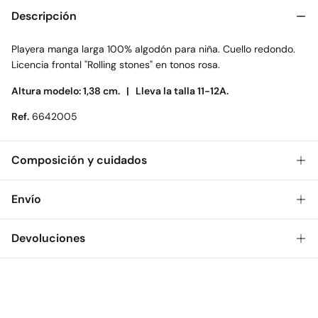
Descripción
Playera manga larga 100% algodón para niña. Cuello redondo.
Licencia frontal "Rolling stones" en tonos rosa.
Altura modelo: 1,38 cm. |
Lleva la talla 11-12A.
Ref.
6642005
Composición y cuidados
Composición
Envío
100%
algodón
Gratis
Envío a tienda: 2-5 días.
Devoluciones
Cuidados
* Toda la República Mexicana.
Temperatura máxima de lavado 30C
Dispones de
30 días
para realizar tu devolución a través de
Estándar
cualquiera de los siguientes métodos:
No secar en secadora
$ 55
CDMX y Área Metropolitana: 1-2 días.
Gratis