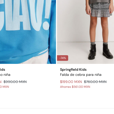
-74%
Kids
Springfield Kids
o niña
Falda de cebra para niña
N
$990.00 MXN
$199.00 MXN
$760.00 MXN
00 MXN
Ahorras
$561.00 MXN