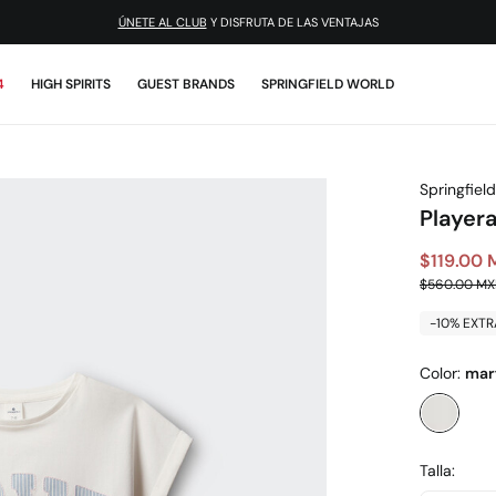
ÚNETE AL CLUB
Y DISFRUTA DE LAS VENTAJAS
4
HIGH SPIRITS
GUEST BRANDS
SPRINGFIELD WORLD
Springfield
Player
$119.00
$560.00 M
-10% EXTR
Color:
marf
Talla: