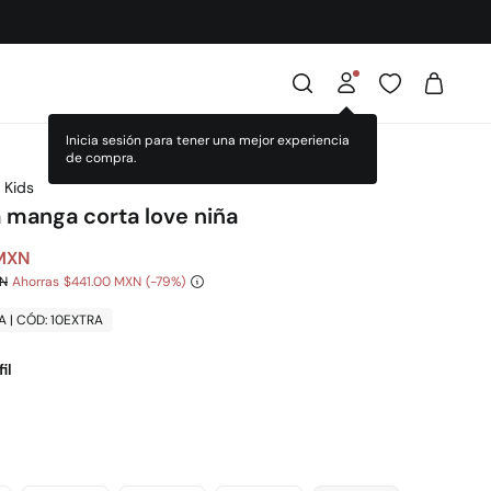
 Kids
a manga corta love niña
 MXN
XN
Ahorras
$441.00 MXN
79
A | CÓD: 10EXTRA
il