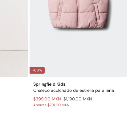
-66%
Springfield Kids
Chaleco acolchado de estrella para niña
$399.00 MXN
$1,190.00 MXN
Ahorras
$791.00 MXN