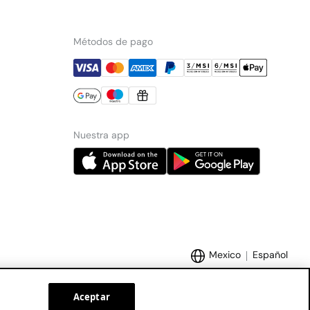
Métodos de pago
Nuestra app
Mexico
Español
Aceptar
Marcas Tendam:
Women'secret
Hoss Intropia
Cortefiel