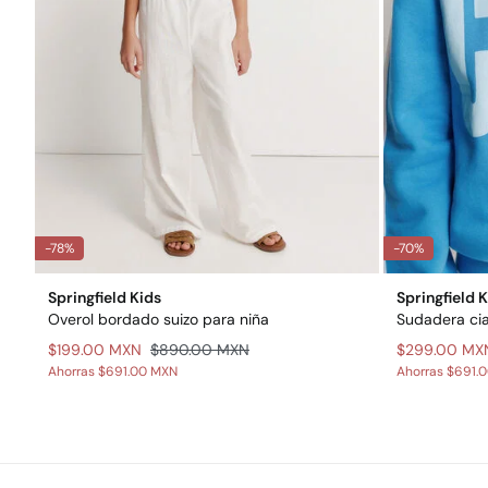
-78%
-70%
Springfield Kids
Springfield 
Overol bordado suizo para niña
Sudadera cia
$199.00 MXN
$890.00 MXN
$299.00 MX
Ahorras
$691.00 MXN
Ahorras
$691.