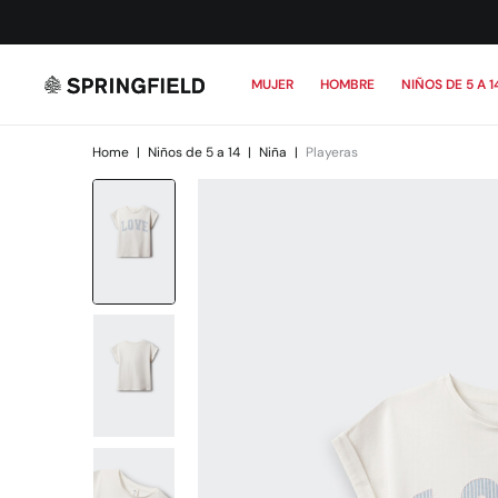
MUJER
HOMBRE
NIÑOS DE 5 A 1
Home
|
Niños de 5 a 14
|
Niña
|
Playeras