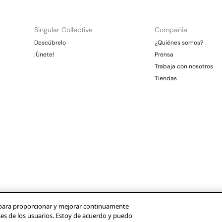
Singular Collective
Compañia
Descúbrelo
¿Quiénes somos?
¡Únete!
Prensa
Trabaja con nosotros
Tiendas
os para proporcionar y mejorar continuamente
ses de los usuarios. Estoy de acuerdo y puedo
Condusef