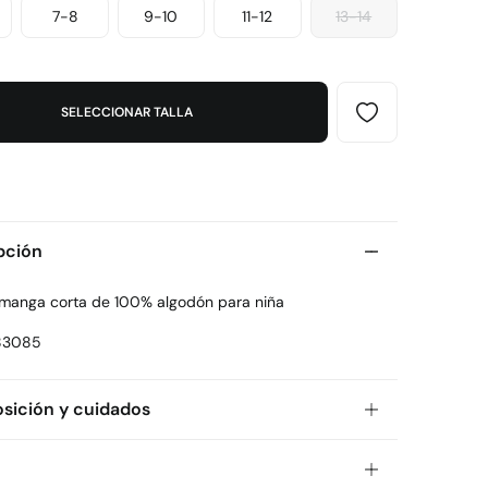
7-8
9-10
11-12
13-14
SELECCIONAR TALLA
pción
 manga corta de 100% algodón para niña
83085
ición y cuidados
ición