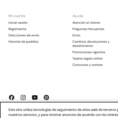
Mi cuenta
Ayuda
Iniciar sesión
Atención al cliente
Registrarme
Preguntas frecuentes
Direcciones de envío
Envío
Historial de pedidos
Cambios, devoluciones y
desistimiento
Promociones vigentes
Tarjeta regalo online
Concursos y sorteos
Este sitio utiliza tecnologías de seguimiento de sitios web de tercer
nuestros servicios, y para mostrar anuncios de acuerdo con los intere
Springfield 2026©
Aviso legal
Condiciones generales
Privacidad
Profeco