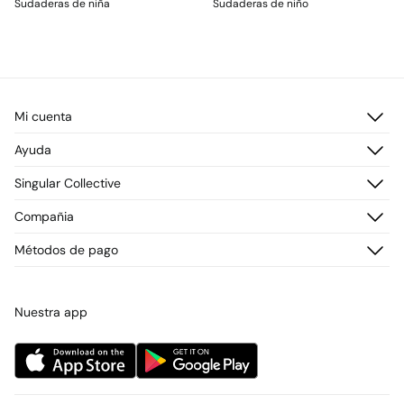
Sudaderas de niña
Sudaderas de niño
Mi cuenta
Iniciar sesión
Ayuda
Registrarme
Atención al cliente
Singular Collective
Direcciones de envío
Preguntas frecuentes
Historial de pedidos
Descúbrelo
Compañia
Envío
¡Únete!
Cambios, devoluciones y desistimiento
¿Quiénes somos?
Métodos de pago
Promociones vigentes
Prensa
Tarjeta regalo online
Trabaja con nosotros
Concursos y sorteos
Tiendas
Nuestra app