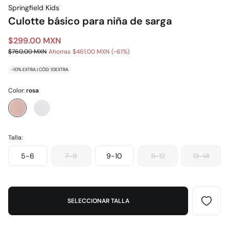
Springfield Kids
Culotte básico para niña de sarga
$299.00 MXN
$760.00 MXN
Ahorras
$461.00 MXN
61
-10% EXTRA | CÓD: 10EXTRA
Color:
rosa
Talla:
5-6
7-8
9-10
11-12
13-14
SELECCIONAR TALLA