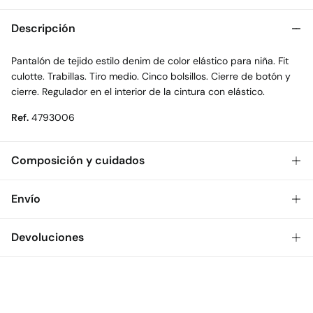
Descripción
Pantalón de tejido estilo denim de color elástico para niña. Fit
culotte. Trabillas. Tiro medio. Cinco bolsillos. Cierre de botón y
cierre. Regulador en el interior de la cintura con elástico.
Ref.
4793006
Composición y cuidados
Composición
Envío
100%
algodón
Gratis
Envío a tienda: 2-5 días.
Devoluciones
Cuidados
* Toda la República Mexicana.
Temperatura máxima de lavado 30C
Dispones de
30 días
para realizar tu devolución a través de
Estándar
cualquiera de los siguientes métodos:
Secado delicado en secadora
$ 55
CDMX y Área Metropolitana: 1-2 días.