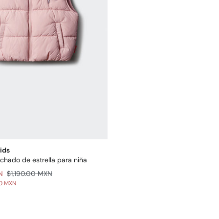
Kids
chado de estrella para niña
N
$1,190.00 MXN
00 MXN