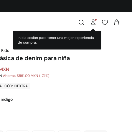
 Kids
básica de denim para niña
 MXN
N
Ahorras
$561.00 MXN
74
A | CÓD: 10EXTRA
 indigo