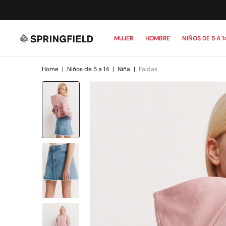
MUJER
HOMBRE
NIÑOS DE 5 A 1
Home
|
Niños de 5 a 14
|
Niña
|
Faldas