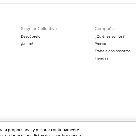
Singular Collective
Compañia
Descúbrelo
¿Quiénes somos?
¡Únete!
Prensa
Trabaja con nosotros
Tiendas
os para proporcionar y mejorar continuamente
ses de los usuarios. Estoy de acuerdo y puedo