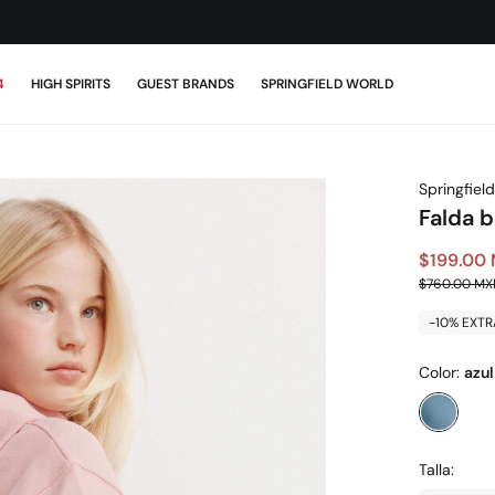
¡DESCARGA LA APP!
4
HIGH SPIRITS
GUEST BRANDS
SPRINGFIELD WORLD
Springfield
Falda 
$199.00
$760.00 MX
-10% EXTR
Color:
azul
Talla: