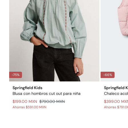
-75%
-66%
Springfield Kids
Springfield 
Blusa con hombros cut out para niña
Chaleco acol
$199.00 MXN
$790.00 MXN
$399.00 MX
Ahorras
$591.00 MXN
Ahorras
$791.