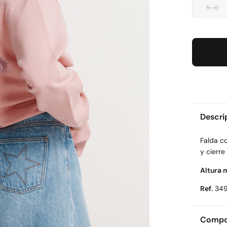
5-6
Descri
Falda co
y cierre
Altura 
Ref.
34
Compos