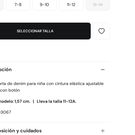
7-8
9-10
11-12
13-14
SELECCIONAR TALLA
pción
rta de denim para niña con cintura elástica ajustable
 con botón
modelo: 1,57 cm. |
Lleva la talla 11-12A.
93067
ición y cuidados