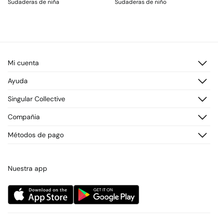
Sudaderas de niña
Sudaderas de niño
Mi cuenta
Iniciar sesión
Ayuda
Registrarme
Atención al cliente
Singular Collective
Direcciones de envío
Preguntas frecuentes
Historial de pedidos
Descúbrelo
Compañia
Envío
¡Únete!
Cambios, devoluciones y desistimiento
¿Quiénes somos?
Métodos de pago
Promociones vigentes
Prensa
Tarjeta regalo online
Trabaja con nosotros
Concursos y sorteos
Tiendas
Nuestra app