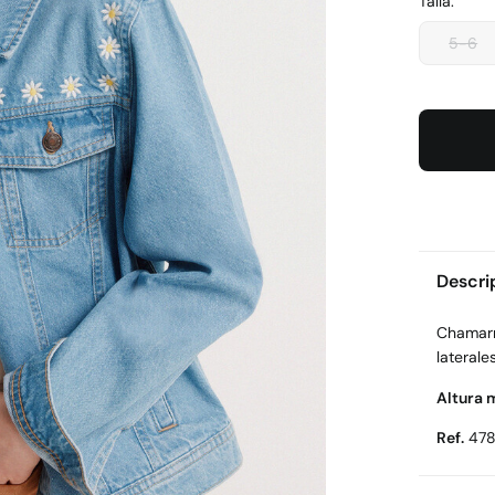
Talla:
5-6
Descri
Chamarr
lateral
Altura 
Ref.
47