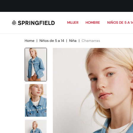
MUJER
HOMBRE
NIÑOS DE 5 A 1
Home
|
Niños de 5 a 14
|
Niña
|
Chamarras