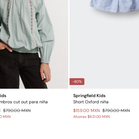
-80%
Kids
Springfield Kids
mbros cut out para niña
Short Oxford niña
N
$790.00 MXN
$159.00 MXN
$790.00 MXN
00 MXN
Ahorras
$631.00 MXN