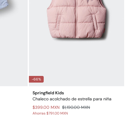
-66%
Springfield Kids
Chaleco acolchado de estrella para niña
$399.00 MXN
$1,190.00 MXN
Ahorras
$791.00 MXN