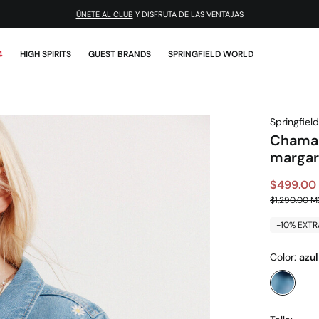
¡DESCARGA LA APP!
ÚNETE AL CLUB
Y DISFRUTA DE LAS VENTAJAS
4
HIGH SPIRITS
GUEST BRANDS
SPRINGFIELD WORLD
Springfield
Chamarr
margar
$499.00
$1,290.00 
-10% EXTR
Color:
azul