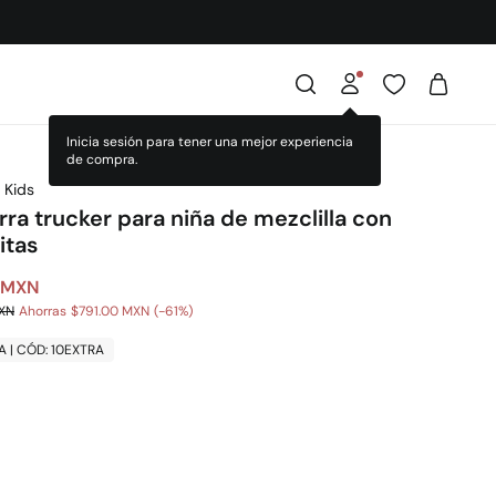
 Kids
a trucker para niña de mezclilla con
itas
 MXN
MXN
Ahorras
$791.00 MXN
61
A | CÓD: 10EXTRA