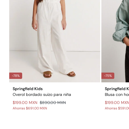
-78%
-75%
Springfield Kids
Springfield 
Overol bordado suizo para niña
Blusa con ho
$199.00 MXN
$890.00 MXN
$199.00 MX
Ahorras
$691.00 MXN
Ahorras
$591.