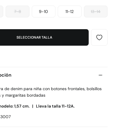
7-8
9-10
11-12
13-14
SELECCIONAR TALLA
pción
a de denim para niña con botones frontales, bolsillos
es y margaritas bordadas
modelo: 1,57 cm. |
Lleva la talla 11-12A.
83007