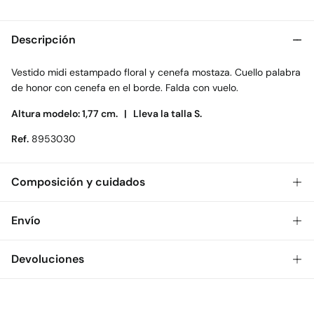
Descripción
Vestido midi estampado floral y cenefa mostaza. Cuello palabra
de honor con cenefa en el borde. Falda con vuelo.
Altura modelo: 1,77 cm. |
Lleva la talla S.
Ref.
8953030
Composición y cuidados
Composición
Envío
100%
poliéster
Gratis
Envío a tienda: 2-5 días.
Devoluciones
Cuidados
* Toda la República Mexicana.
Temperatura máxima de lavado 30C
Dispones de
30 días
para realizar tu devolución a través de
Estándar
cualquiera de los siguientes métodos:
Secado delicado en secadora