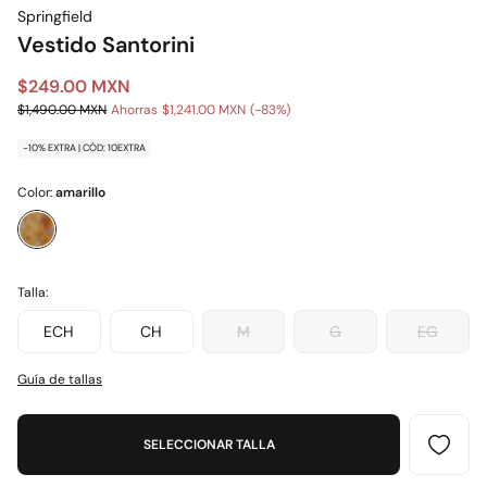
Springfield
Vestido Santorini
$249.00 MXN
$1,490.00 MXN
Ahorras
$1,241.00 MXN
83
-10% EXTRA | CÓD: 10EXTRA
Color:
amarillo
Talla:
ECH
CH
M
G
EG
Guía de tallas
SELECCIONAR TALLA