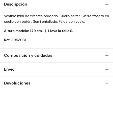
Descripción
Vestido midi de tirantes bordado. Cuello halter. Cierre trasero en
cuello con botón. Semi entallado. Falda con vuelo.
Altura modelo: 1,79 cm. |
Lleva la talla S.
Ref.
8953031
Composición y cuidados
Composición
Envío
99%
poliéster
,
1%
elastano
Gratis
Envío a tienda: 2-5 días.
Devoluciones
Cuidados
* Toda la República Mexicana.
Temperatura máxima de lavado 30C
Dispones de
30 días
para realizar tu devolución a través de
Estándar
cualquiera de los siguientes métodos:
Secado delicado en secadora
$ 55
CDMX y Área Metropolitana: 1-2 días.
Gratis
Devolución en tienda física
Gratis en pedidos superiores a $699
Planchado medio