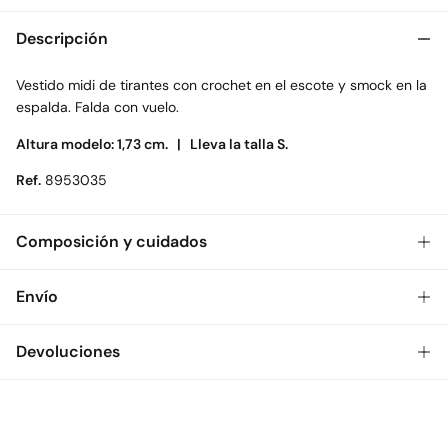
Descripción
Vestido midi de tirantes con crochet en el escote y smock en la
espalda. Falda con vuelo.
Altura modelo: 1,73 cm. |
Lleva la talla S.
Ref.
8953035
Composición y cuidados
Composición
Envío
77%
poliéster
,
15%
algodón
,
6%
poliamida
,
2%
elastano
Gratis
Envío a tienda: 2-5 días.
Devoluciones
Cuidados
* Toda la República Mexicana.
Temperatura máxima de lavado 30C
Dispones de
30 días
para realizar tu devolución a través de
Estándar
cualquiera de los siguientes métodos:
Secado delicado en secadora
$ 55
CDMX y Área Metropolitana: 1-2 días.