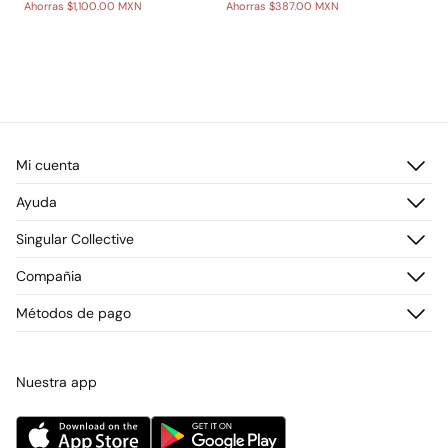
Ahorras
$1,100.00 MXN
Ahorras
$387.00 MXN
Mi cuenta
Iniciar sesión
Ayuda
Registrarme
Atención al cliente
Singular Collective
Direcciones de envío
Preguntas frecuentes
Historial de pedidos
Descúbrelo
Compañia
Envío
¡Únete!
Cambios, devoluciones y desistimiento
¿Quiénes somos?
Métodos de pago
Promociones vigentes
Prensa
Tarjeta regalo online
Trabaja con nosotros
Concursos y sorteos
Tiendas
Nuestra app