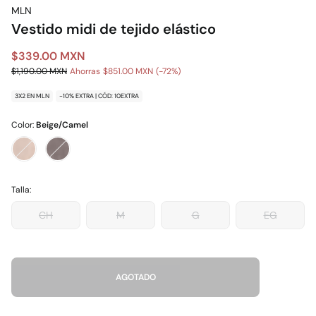
MLN
Vestido midi de tejido elástico
$339.00 MXN
$1,190.00 MXN
Ahorras
$851.00 MXN
72
3X2 EN MLN
-10% EXTRA | CÓD: 10EXTRA
Color:
Beige/Camel
Talla:
CH
M
G
EG
AGOTADO