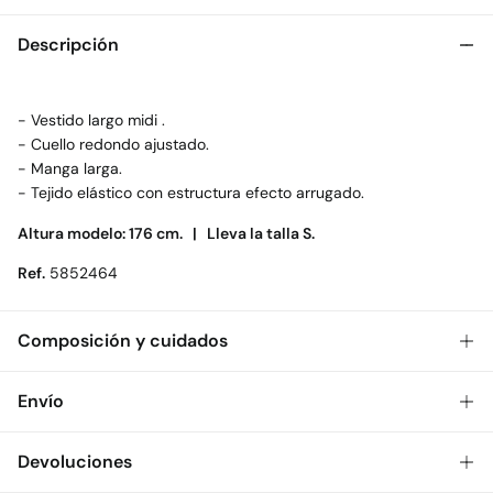
Descripción
- Vestido largo midi .
- Cuello redondo ajustado.
- Manga larga.
- Tejido elástico con estructura efecto arrugado.
Altura modelo: 176 cm. |
Lleva la talla S.
Ref.
5852464
Composición y cuidados
Composición
Envío
99%
poliéster
,
1%
elastano
Gratis
Envío a tienda: 2-5 días.
Devoluciones
Cuidados
* Toda la República Mexicana.