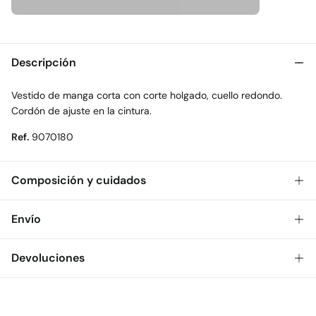
Descripción
Vestido de manga corta con corte holgado, cuello redondo.
Cordón de ajuste en la cintura.
Ref.
9070180
Composición y cuidados
Composición
Envío
100%
algodón
Gratis
Envío a tienda: 2-5 días.
Devoluciones
Cuidados
* Toda la República Mexicana.
Temperatura máxima de lavado 30C. Centrifugado corto
Dispones de
30 días
para realizar tu devolución a través de
Estándar
cualquiera de los siguientes métodos:
No secar en secadora