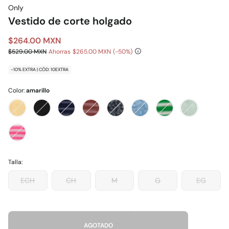
Only
Vestido de corte holgado
$264.00 MXN
$529.00 MXN
Ahorras
$265.00 MXN
50
-10% EXTRA | CÓD: 10EXTRA
Color:
amarillo
Talla:
ECH
CH
M
G
EG
AGOTADO