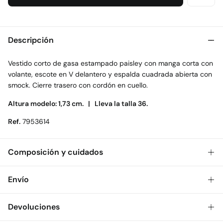
Descripción
Vestido corto de gasa estampado paisley con manga corta con
volante, escote en V delantero y espalda cuadrada abierta con
smock. Cierre trasero con cordón en cuello.
Altura modelo: 1,73 cm. |
Lleva la talla 36.
Ref.
7953614
Composición y cuidados
Composición
Envío
100%
poliéster
Gratis
Envío a tienda: 2-5 días.
Devoluciones
Cuidados
* Toda la República Mexicana.