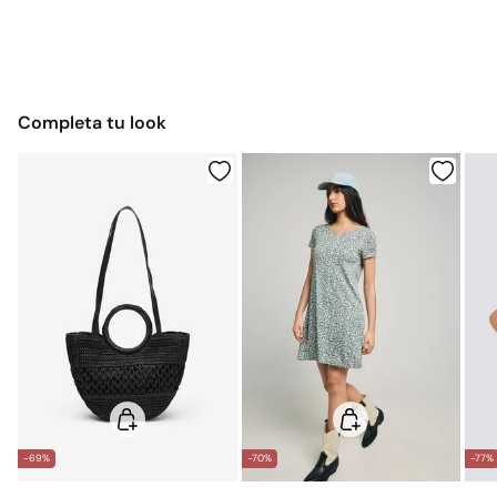
Temperatura máxima de lavado 30C
Dispones de
30 días
para realizar tu devolución a través de
Estándar
cualquiera de los siguientes métodos:
Secado delicado en secadora
$ 55
CDMX y Área Metropolitana: 1-2 días.
Gratis
Devolución en tienda física
Gratis en pedidos superiores a $699
Planchado medio
Completa tu look
$ 55
Otros estados de la República Mexicana: 2-5 días
Limpieza en seco con percloroetileno
Gratis
Entrega en punto Estafeta
Gratis en pedidos superiores a $699
*Días laborables (L-V).
Gastos a cargo del cliente
Envío a almacén
-69%
-70%
-77%