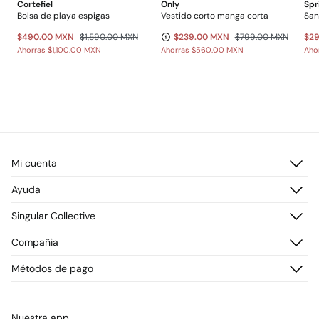
Cortefiel
Only
Spr
Bolsa de playa espigas
Vestido corto manga corta
San
$490.00 MXN
$1,590.00 MXN
$239.00 MXN
$799.00 MXN
$2
Ahorras
$1,100.00 MXN
Ahorras
$560.00 MXN
Aho
Mi cuenta
Iniciar sesión
Ayuda
Registrarme
Atención al cliente
Singular Collective
Direcciones de envío
Preguntas frecuentes
Historial de pedidos
Descúbrelo
Compañia
Envío
¡Únete!
Cambios, devoluciones y desistimiento
¿Quiénes somos?
Métodos de pago
Promociones vigentes
Prensa
Tarjeta regalo online
Trabaja con nosotros
Concursos y sorteos
Tiendas
Nuestra app