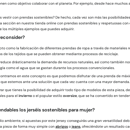
enen como objetivo colaborar con el planeta. Por ejemplo, desde hace muchos 
vestir con prendas sostenibles? De hecho, cada vez son más las posibilidades
 sección en nuestra tienda online con prendas sostenibles y respetuosas con 
 los múltiples ejemplos que puedes adquirir.
 reconsider?
o como la fabricación de diferentes prendas de ropa a través de materiales rec
nos de los tejidos que se pueden obtener mediante procesos de reciclaje.
s reduce drásticamente la demanda de recursos naturales, así como también nos 
ergía como el agua que se gastan durante los procesos convencionales.
ncontramos en este concepto es que podremos disfrutar de una prenda de máxim
 que estemos ante una solución que cada vez cuenta con una mayor demanda.
ar que tienes la posibilidad de adquirir todo tipo de modelos de esta pieza, 
les para el
invierno
o el popular estilo
oversize
, que se ha convertido en tend
dables los jerséis sostenibles para mujer?
o ambiente, si apuestas por este jersey conseguirás una gran versatilidad debi
ta pieza de forma muy simple con
abrigos
o
jeans
, ofreciéndote un resultado c