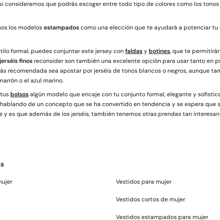
i consideramos que podrás escoger entre todo tipo de colores como los tonos ro
mos los modelos
estampados
como una elección que te ayudará a potenciar tu 
estilo formal, puedes conjuntar este jersey con
faldas
y
botines
, que te permitirá
jerséis finos
reconsider son también una excelente opción para usar tanto en p
más recomendada sea apostar por jerséis de tonos blancos o negros, aunque ta
 marrón o el azul marino.
 tus
bolsos
algún modelo que encaje con tu conjunto formal, elegante y sofistic
hablando de un concepto que se ha convertido en tendencia y se espera que 
s y es que además de los jerséis, también tenemos otras prendas tan interesa
as
mujer
Vestidos para mujer
Vestidos cortos de mujer
Vestidos estampados para mujer