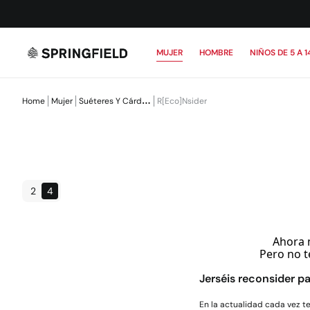
MUJER
HOMBRE
NIÑOS DE 5 A 1
Home
Mujer
Suéteres Y Cárdigans
R[eco]nsider
2
4
Ahora 
Pero no t
Jerséis reconsider p
En la actualidad cada vez t