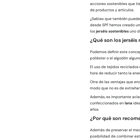
acciones sostenibles que ti
de productos y artículos.
¿Sabías que también puedes 
desde SPF hemos creado una
los
jerséis sostenibles
uno de
¿Qué son los jerséis
Podemos definir este concept
poliéster o el algodón algu
El uso de tejidos reciclado
hora de reducir tanto la en
Otra de las ventajas que e
modo que no es de extrañar
Además, es importante aclar
confeccionados en
lana
idea
años.
¿Por qué son recomen
Además de preservar el medi
posibilidad de combinar es