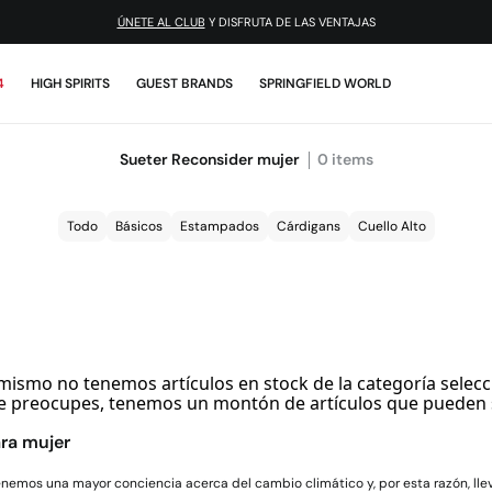
ÚNETE AL CLUB
Y DISFRUTA DE LAS VENTAJAS
4
HIGH SPIRITS
GUEST BRANDS
SPRINGFIELD WORLD
Sueter Reconsider mujer
0
items
Todo
Básicos
Estampados
Cárdigans
Cuello Alto
mismo no tenemos artículos en stock de la categoría selecc
e preocupes, tenemos un montón de artículos que pueden 
ara mujer
enemos una mayor conciencia acerca del cambio climático y, por esta razón, ll