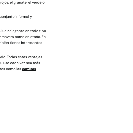
jos, el granate, el verde o
conjunto informal y
n lucir elegante en todo tipo
rimavera como en otoño. En
mbién tienes interesantes
ado. Todas estas ventajas
su uso cada vez sea más
ntes como las
camisas